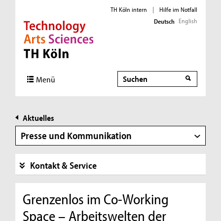
TH Köln intern
|
Hilfe im Notfall
English
Deutsch
Direkt zur Hauptnavigation
Direkt zur Subnavigation
Direkt zum Inhalt
Direkt zum Fußbereich
Suche
Menü
Aktuelles
Presse und Kommunikation
Kontakt & Service
Grenzenlos im Co-Working
Space – Arbeitswelten der