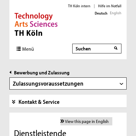
TH Köln intern
|
Hilfe im Notfall
English
Deutsch
Direkt zur Hauptnavigation
Direkt zur Subnavigation
Direkt zum Inhalt
Direkt zum Fußbereich
Suche
Menü
Bewerbung und Zulassung
Zulassungsvoraussetzungen
Kontakt & Service
View this page in English
Dienstleistende