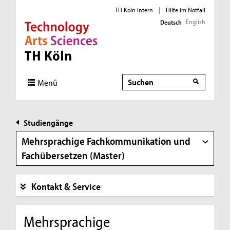
TH Köln intern
|
Hilfe im Notfall
English
Deutsch
Direkt zur Hauptnavigation
Direkt zur Subnavigation
Direkt zum Inhalt
Direkt zum Fußbereich
Suche
Menü
Studiengänge
Mehrsprachige Fachkommunikation und
Fachübersetzen (Master)
Kontakt & Service
Mehrsprachige