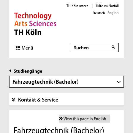
TH Köln intern
|
Hilfe im Notfall
English
Deutsch
Direkt zur Hauptnavigation
Direkt zur Subnavigation
Direkt zum Inhalt
Direkt zum Fußbereich
Suche
Menü
Studiengänge
Fahrzeugtechnik (Bachelor)
Kontakt & Service
View this page in English
Fahrzeugtechnik (Bachelor)