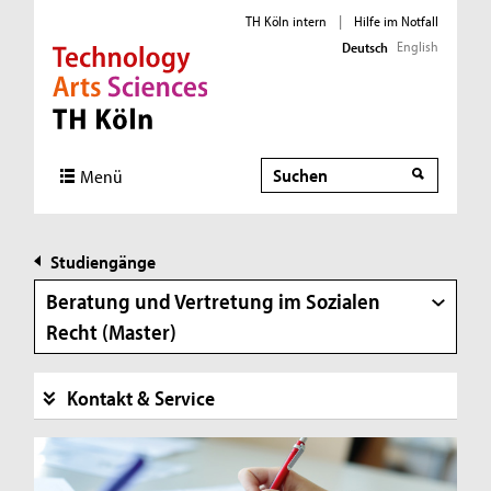
TH Köln intern
|
Hilfe im Notfall
English
Deutsch
Direkt zur Hauptnavigation
Direkt zur Subnavigation
Direkt zum Inhalt
Direkt zum Fußbereich
Suche
Menü
Studiengänge
Beratung und Vertretung im Sozialen
Recht (Master)
Kontakt & Service