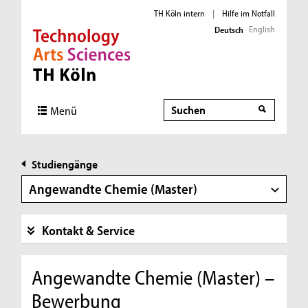
TH Köln intern
|
Hilfe im Notfall
English
Deutsch
Direkt zur Hauptnavigation
Direkt zur Subnavigation
Direkt zum Inhalt
Direkt zum Fußbereich
Suche
Menü
Studiengänge
Angewandte Chemie (Master)
Kontakt & Service
Angewandte Chemie (Master) –
Bewerbung