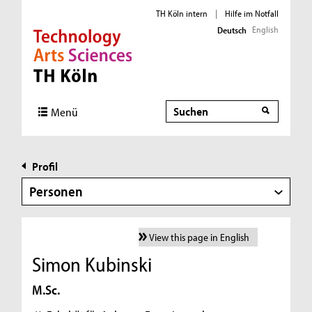
TH Köln intern
|
Hilfe im Notfall
English
Deutsch
Direkt zur Hauptnavigation
Direkt zur Subnavigation
Direkt zum Inhalt
Direkt zum Fußbereich
Suche
Menü
Profil
Personen
View this page in English
Simon Kubinski
M.Sc.