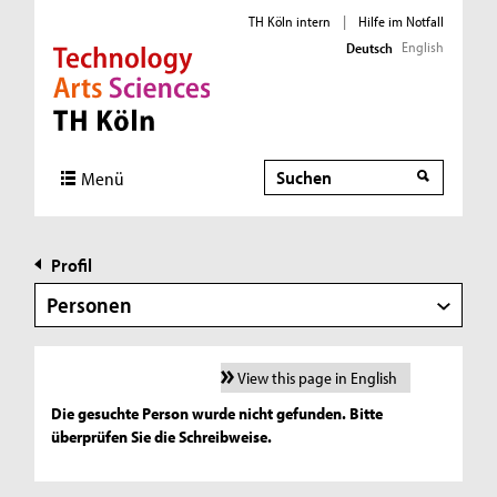
TH Köln intern
|
Hilfe im Notfall
English
Deutsch
Direkt zur Hauptnavigation
Direkt zur Subnavigation
Direkt zum Inhalt
Direkt zum Fußbereich
Suche
Menü
Profil
Personen
View this page in English
Die gesuchte Person wurde nicht gefunden. Bitte
überprüfen Sie die Schreibweise.