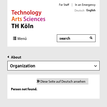
For Staff
|
In an Emergency
English
Deutsch
Direkt zur Hauptnavigation
Direkt zur Subnavigation
Direkt zum Inhalt
Direkt zum Fußbereich
Search
Menü
About
Organization
Diese Seite auf Deutsch ansehen
Person not found.