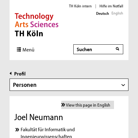
TH Köln intern
|
Hilfe im Notfall
English
Deutsch
Direkt zur Hauptnavigation
Direkt zur Subnavigation
Direkt zum Inhalt
Direkt zum Fußbereich
Suche
Menü
Profil
Personen
View this page in English
Joel Neumann
Fakultät für Informatik und
Ingenieurwissenschaften