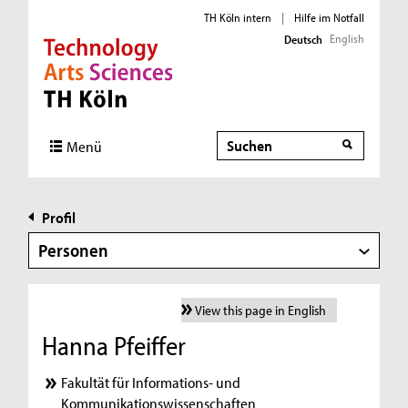
TH Köln intern
|
Hilfe im Notfall
English
Deutsch
Direkt zur Hauptnavigation
Direkt zur Subnavigation
Direkt zum Inhalt
Direkt zum Fußbereich
Suche
Menü
Profil
Personen
View this page in English
Hanna Pfeiffer
Fakultät für Informations- und
Kommunikationswissenschaften