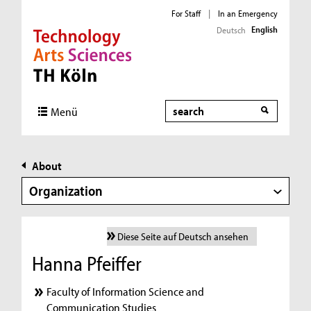
For Staff
|
In an Emergency
English
Deutsch
Direkt zur Hauptnavigation
Direkt zur Subnavigation
Direkt zum Inhalt
Direkt zum Fußbereich
Search
Menü
About
Organization
Diese Seite auf Deutsch ansehen
Hanna Pfeiffer
Faculty of Information Science and
Communication Studies