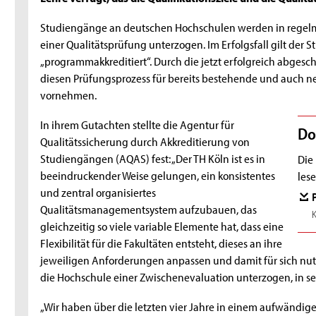
Studiengänge an deutschen Hochschulen werden in regel
einer Qualitätsprüfung unterzogen. Im Erfolgsfall gilt der 
„programmakkreditiert“. Durch die jetzt erfolgreich abges
diesen Prüfungsprozess für bereits bestehende und auch n
vornehmen.
In ihrem Gutachten stellte die Agentur für
Do
Qualitätssicherung durch Akkreditierung von
Studiengängen (AQAS) fest: „Der TH Köln ist es in
Die
beeindruckender Weise gelungen, ein konsistentes
lese
und zentral organisiertes
Qualitätsmanagementsystem aufzubauen, das
gleichzeitig so viele variable Elemente hat, dass eine
Flexibilität für die Fakultäten entsteht, dieses an ihre
jeweiligen Anforderungen anpassen und damit für sich nut
die Hochschule einer Zwischenevaluation unterzogen, in se
„Wir haben über die letzten vier Jahre in einem aufwändig