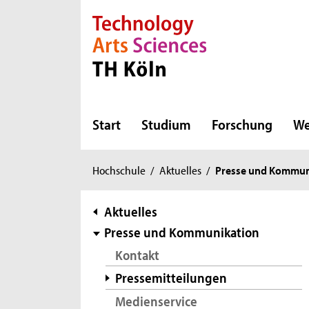
Direkt zur Hauptnavigation
Direkt zur Subnavigation
Direkt zum Inhalt
Direkt zum Fußbereich
Start
Studium
Forschung
We
Sie
Hochschule
/
Aktuelles
/
Presse und Kommun
sind
hier:
Subnavigation
Aktuelles
Presse und Kommunikation
Kontakt
Pressemitteilungen
Medienservice