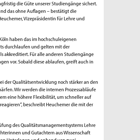
gfristig die Güte unserer Studiengänge sichert.
und das ohne Auflagen – bestätigt die
ia Heuchemer, Vizepräsidentin für Lehre und
 Köln haben das im hochschuleigenen
s durchlaufen und gelten mit der
als akkreditiert. Für alle anderen Studiengänge
en vor. Sobald diese ablaufen, greift auch in
bei der Qualitätsentwicklung noch stärker an den
chärfen. Wir werden die internen Prozessabläufe
m eine höhere Flexibilität, um schneller auf
eagieren“, beschreibt Heuchemer die mit der
 Prüfung des Qualitätsmanagementsystems Lehre
hterinnen und Gutachtern aus Wissenschaft
hten Unterlagen und anhand von zwei