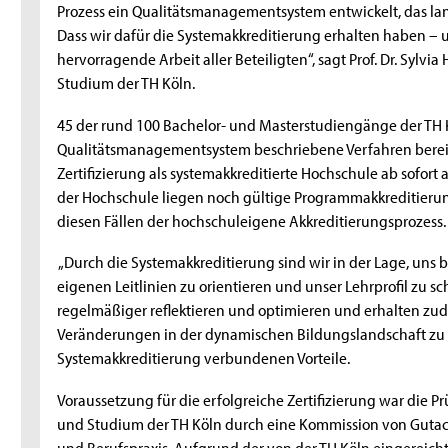
Prozess ein Qualitätsmanagementsystem entwickelt, das lan
Dass wir dafür die Systemakkreditierung erhalten haben – 
hervorragende Arbeit aller Beteiligten“, sagt Prof. Dr. Sylv
Studium der TH Köln.
45 der rund 100 Bachelor- und Masterstudiengänge der TH
Qualitätsmanagementsystem beschriebene Verfahren bereit
Zertifizierung als systemakkreditierte Hochschule ab sofort 
der Hochschule liegen noch gültige Programmakkreditierung
diesen Fällen der hochschuleigene Akkreditierungsprozess.
„Durch die Systemakkreditierung sind wir in der Lage, uns 
eigenen Leitlinien zu orientieren und unser Lehrprofil zu s
regelmäßiger reflektieren und optimieren und erhalten zude
Veränderungen in der dynamischen Bildungslandschaft zu r
Systemakkreditierung verbundenen Vorteile.
Voraussetzung für die erfolgreiche Zertifizierung war die
und Studium der TH Köln durch eine Kommission von Gutac
und Berufspraxis. Aufgrund der von der TH Köln eingereic