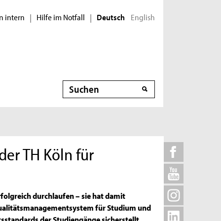
n intern
Hilfe im Notfall
English
|
|
Deutsch
Suche
er TH Köln für
folgreich durchlaufen – sie hat damit
s Qualitätsmanagementsystem für Studium und
ätsstandards der Studiengänge sicherstellt.