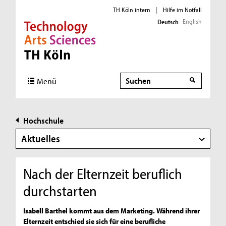
TH Köln intern
|
Hilfe im Notfall
English
Deutsch
Direkt zur Hauptnavigation
Direkt zur Subnavigation
Direkt zum Inhalt
Direkt zum Fußbereich
Suche
Menü
Hochschule
Aktuelles
Nach der Elternzeit beruflich
durchstarten
Isabell Barthel kommt aus dem Marketing. Während ihrer
Elternzeit entschied sie sich für eine berufliche