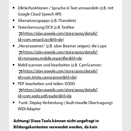
Diktierfunktionen / Sprache in Text umwandeln (z.B. mit
Google Cloud Speech API)
Übersetzungsapps (z.B. iTranslate)
Texterkennung/OCR (z.B. Textfee:
https://play.google.com/store/apps/details?
id=com.renard.ocr&hl=de
)
„Heranzoomen“ (z.B. über Beamer zeigen): die Lupe
https://play.google.com/store/apps/details?
id=mmapps.mobile.magnifier&hl=de
Mobil scannen und bearbeiten (z.B. CamScanner:
https://play.google.com/store/apps/details?
id=com.intsig.camscanner&hl=de
)
PDF bearbeiten und teilen: XODO
https://play.google.com/store/apps/details?
id=com.xodo.pdf.reader&hl=de
Funk- Display Verbindung ( Audi-visuelle Übertragung):
WiDi Adapter
Achtung! Diese Tools können nicht ungefragt in
Bildungskontexten verwendet werden, da kein