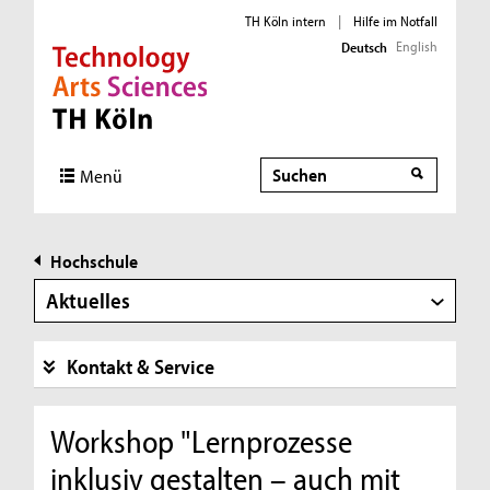
TH Köln intern
|
Hilfe im Notfall
English
Deutsch
Direkt zur Hauptnavigation
Direkt zur Subnavigation
Direkt zum Inhalt
Direkt zum Fußbereich
Suche
Menü
Hochschule
Aktuelles
Kontakt & Service
Workshop "Lernprozesse
inklusiv gestalten – auch mit