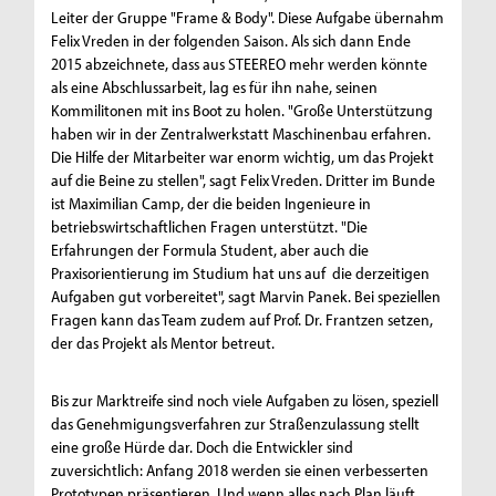
Leiter der Gruppe "Frame & Body". Diese Aufgabe übernahm
Felix Vreden in der folgenden Saison. Als sich dann Ende
2015 abzeichnete, dass aus STEEREO mehr werden könnte
als eine Abschlussarbeit, lag es für ihn nahe, seinen
Kommilitonen mit ins Boot zu holen. "Große Unterstützung
haben wir in der Zentralwerkstatt Maschinenbau erfahren.
Die Hilfe der Mitarbeiter war enorm wichtig, um das Projekt
auf die Beine zu stellen", sagt Felix Vreden. Dritter im Bunde
ist Maximilian Camp, der die beiden Ingenieure in
betriebswirtschaftlichen Fragen unterstützt. "Die
Erfahrungen der Formula Student, aber auch die
Praxisorientierung im Studium hat uns auf die derzeitigen
Aufgaben gut vorbereitet", sagt Marvin Panek. Bei speziellen
Fragen kann das Team zudem auf Prof. Dr. Frantzen setzen,
der das Projekt als Mentor betreut.
Bis zur Marktreife sind noch viele Aufgaben zu lösen, speziell
das Genehmigungsverfahren zur Straßenzulassung stellt
eine große Hürde dar. Doch die Entwickler sind
zuversichtlich: Anfang 2018 werden sie einen verbesserten
Prototypen präsentieren. Und wenn alles nach Plan läuft,