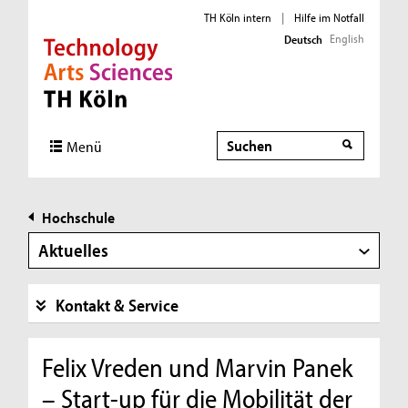
TH Köln intern
|
Hilfe im Notfall
English
Deutsch
Direkt zur Hauptnavigation
Direkt zur Subnavigation
Direkt zum Inhalt
Direkt zum Fußbereich
Suche
Menü
Hochschule
Aktuelles
Kontakt & Service
Felix Vreden und Marvin Panek
– Start-up für die Mobilität der