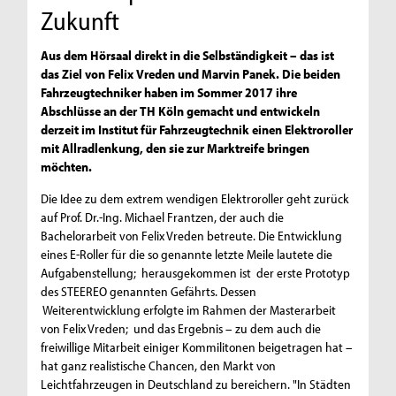
Zukunft
Aus dem Hörsaal direkt in die Selbständigkeit – das ist
das Ziel von Felix Vreden und Marvin Panek. Die beiden
Fahrzeugtechniker haben im Sommer 2017 ihre
Abschlüsse an der TH Köln gemacht und entwickeln
derzeit im Institut für Fahrzeugtechnik einen Elektroroller
mit Allradlenkung, den sie zur Marktreife bringen
möchten.
Die Idee zu dem extrem wendigen Elektroroller geht zurück
auf Prof. Dr.-Ing. Michael Frantzen, der auch die
Bachelorarbeit von Felix Vreden betreute. Die Entwicklung
eines E-Roller für die so genannte letzte Meile lautete die
Aufgabenstellung; herausgekommen ist der erste Prototyp
des STEEREO genannten Gefährts. Dessen
Weiterentwicklung erfolgte im Rahmen der Masterarbeit
von Felix Vreden; und das Ergebnis – zu dem auch die
freiwillige Mitarbeit einiger Kommilitonen beigetragen hat –
hat ganz realistische Chancen, den Markt von
Leichtfahrzeugen in Deutschland zu bereichern. "In Städten