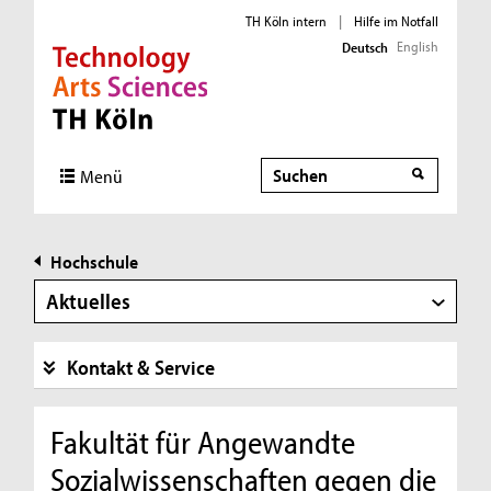
TH Köln intern
|
Hilfe im Notfall
English
Deutsch
Direkt zur Hauptnavigation
Direkt zur Subnavigation
Direkt zum Inhalt
Direkt zum Fußbereich
Suche
Menü
Hochschule
Aktuelles
Kontakt & Service
Fakultät für Angewandte
Sozialwissenschaften gegen die