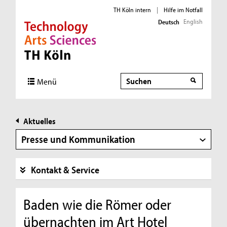
TH Köln intern
|
Hilfe im Notfall
English
Deutsch
Direkt zur Hauptnavigation
Direkt zur Subnavigation
Direkt zum Inhalt
Direkt zum Fußbereich
Suche
Menü
Aktuelles
Presse und Kommunikation
Kontakt & Service
Baden wie die Römer oder
übernachten im Art Hotel