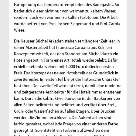
Farbgebung das Temperaturempfinden des Badegastes. So
badet sich dieser nicht nur von warmen zu kaltem Wasser,
sondern auch von warmen zu kalten Farbtönen. Die Arbeit
wurde betreut von Prof. Jochen Siegemund und Prof. Carola
Wiese.
Die Neusser Büchel Arkaden stehen seit längerer Zeit leer. In
seiner Masterarbeit hat Francesco Caruana aus Köln ein
Konzept entwickelt, das den Standort am Büchel durch ein
Hotelangebot in Form eines Art Hotels wiederbelebt. Dafür
erhielt er ebenfalls einen mit 1.000 Euro dotierten ersten
Preis. Das Konzept des neuen Hotels teilt das Grundstück in
zwei Bereiche. Im ersten Teil bleibt der historische Charakter
bestehen. Der zweite Teil wird entkernt, damit eine moderne
und zeitgerechte Architektur für die Hotelzimmer entstehen
kann. Durch die subtraktive Bauweise ist der Baukörper von
allen Seiten belichtet und belüftet und verfügt über Frei-,
Grün- oder Wasserflächen auf allen Etagen. Über Brücken
werden die Zimmer erschlossen. Die Außenflächen sind
farbig gestaltet, wobei jede Etage von einer anderen Farbe
geprägt ist. So entsteht ein Farbverlauf zwischen dem