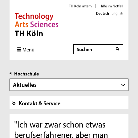
TH Köln intern
|
Hilfe im Notfall
English
Deutsch
Direkt zur Hauptnavigation
Direkt zur Subnavigation
Direkt zum Inhalt
Direkt zum Fußbereich
Suche
Menü
Hochschule
Aktuelles
Kontakt & Service
"Ich war zwar schon etwas
berufserfahrener, aber man