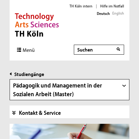
TH Köln intern
|
Hilfe im Notfall
English
Deutsch
Direkt zur Hauptnavigation
Direkt zur Subnavigation
Direkt zum Inhalt
Direkt zum Fußbereich
Suche
Menü
Studiengänge
Pädagogik und Management in der
Sozialen Arbeit (Master)
Kontakt & Service