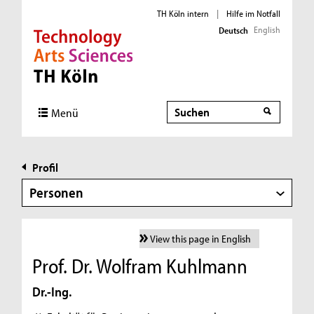
TH Köln intern
|
Hilfe im Notfall
English
Deutsch
Direkt zur Hauptnavigation
Direkt zur Subnavigation
Direkt zum Inhalt
Direkt zum Fußbereich
Suche
Menü
Profil
Personen
View this page in English
Prof. Dr. Wolfram Kuhlmann
Dr.-Ing.