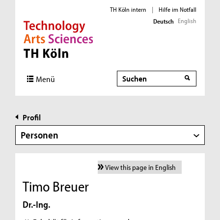
TH Köln intern
|
Hilfe im Notfall
English
Deutsch
Direkt zur Hauptnavigation
Direkt zur Subnavigation
Direkt zum Inhalt
Direkt zum Fußbereich
Suche
Menü
Profil
Personen
View this page in English
Timo Breuer
Dr.-Ing.