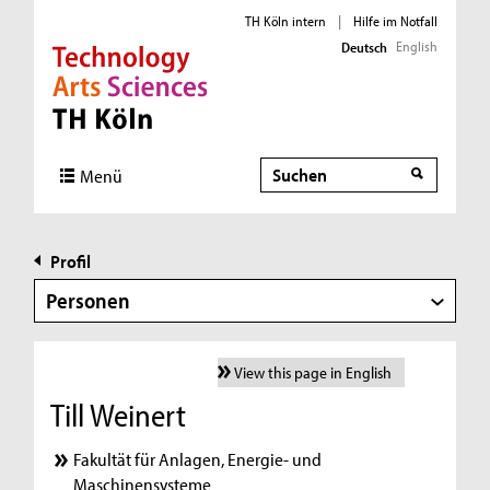
TH Köln intern
|
Hilfe im Notfall
English
Deutsch
Direkt zur Hauptnavigation
Direkt zur Subnavigation
Direkt zum Inhalt
Direkt zum Fußbereich
Suche
Menü
Profil
Personen
View this page in English
Till Weinert
Fakultät für Anlagen, Energie- und
Maschinensysteme