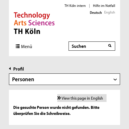
TH Köln intern
|
Hilfe im Notfall
English
Deutsch
Direkt zur Hauptnavigation
Direkt zur Subnavigation
Direkt zum Inhalt
Direkt zum Fußbereich
Suche
Menü
Profil
Personen
View this page in English
Die gesuchte Person wurde nicht gefunden. Bitte
überprüfen Sie die Schreibweise.