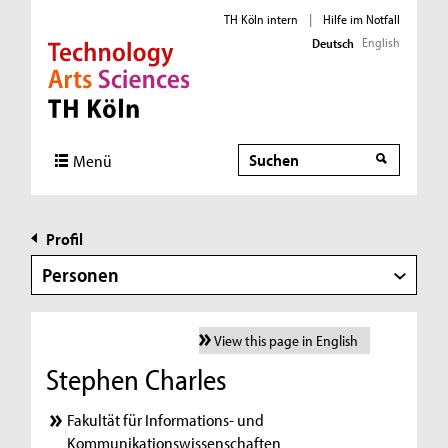
TH Köln intern
|
Hilfe im Notfall
English
Deutsch
Direkt zur Hauptnavigation
Direkt zur Subnavigation
Direkt zum Inhalt
Direkt zum Fußbereich
Suche
Menü
Profil
Personen
View this page in English
Stephen Charles
Fakultät für Informations- und
Kommunikationswissenschaften