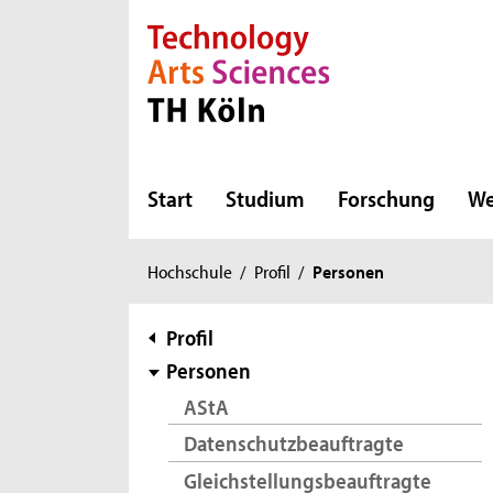
Direkt zur Hauptnavigation
Direkt zur Subnavigation
Direkt zum Inhalt
Direkt zum Fußbereich
Start
Studium
Forschung
We
Sie
Hochschule
/
Profil
/
Personen
sind
hier:
Subnavigation
Profil
Personen
AStA
Datenschutzbeauftragte
Gleichstellungsbeauftragte