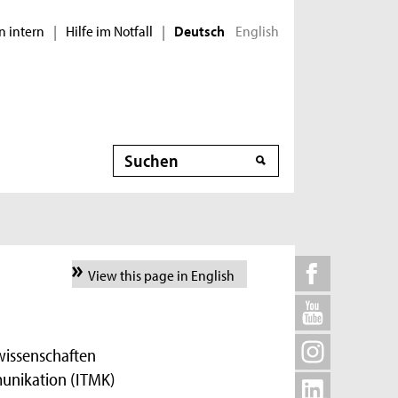
n intern
Hilfe im Notfall
English
|
|
Deutsch
Suche
View this page in English
wissenschaften
munikation (ITMK)