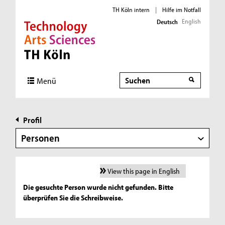
TH Köln intern
|
Hilfe im Notfall
English
Deutsch
Direkt zur Hauptnavigation
Direkt zur Subnavigation
Direkt zum Inhalt
Direkt zum Fußbereich
Suche
Menü
Profil
Personen
View this page in English
Die gesuchte Person wurde nicht gefunden. Bitte
überprüfen Sie die Schreibweise.