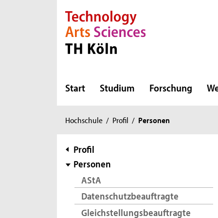
Direkt zur Hauptnavigation
Direkt zur Subnavigation
Direkt zum Inhalt
Direkt zum Fußbereich
Start
Studium
Forschung
We
Sie
Hochschule
/
Profil
/
Personen
sind
hier:
Subnavigation
Profil
Personen
AStA
Datenschutzbeauftragte
Gleichstellungsbeauftragte