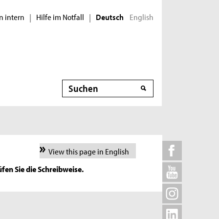
n intern
Hilfe im Notfall
English
|
|
Deutsch
Suche
View this page in English
fen Sie die Schreibweise.