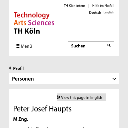
TH Köln intern
|
Hilfe im Notfall
English
Deutsch
Direkt zur Hauptnavigation
Direkt zur Subnavigation
Direkt zum Inhalt
Direkt zum Fußbereich
Suche
Menü
Profil
Personen
View this page in English
Peter Josef Haupts
M.Eng.