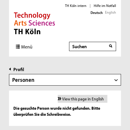
TH Köln intern
|
Hilfe im Notfall
English
Deutsch
Direkt zur Hauptnavigation
Direkt zur Subnavigation
Direkt zum Inhalt
Direkt zum Fußbereich
Suche
Menü
Profil
Personen
View this page in English
Die gesuchte Person wurde nicht gefunden. Bitte
überprüfen Sie die Schreibweise.