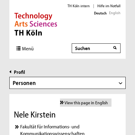
TH Köln intern
|
Hilfe im Notfall
English
Deutsch
Direkt zur Hauptnavigation
Direkt zur Subnavigation
Direkt zum Inhalt
Direkt zum Fußbereich
Suche
Menü
Profil
Personen
View this page in English
Nele Kirstein
Fakultät für Informations- und
Kommunikationswissenschaften