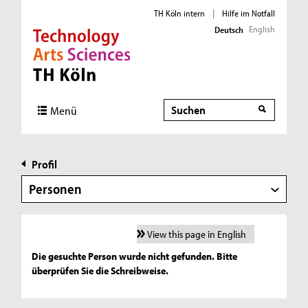
TH Köln intern
|
Hilfe im Notfall
English
Deutsch
Direkt zur Hauptnavigation
Direkt zur Subnavigation
Direkt zum Inhalt
Direkt zum Fußbereich
Suche
Menü
Profil
Personen
View this page in English
Die gesuchte Person wurde nicht gefunden. Bitte
überprüfen Sie die Schreibweise.