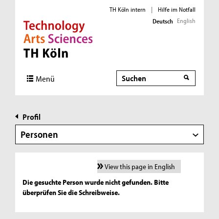
TH Köln intern
|
Hilfe im Notfall
English
Deutsch
Direkt zur Hauptnavigation
Direkt zur Subnavigation
Direkt zum Inhalt
Direkt zum Fußbereich
Suche
Menü
Profil
Personen
View this page in English
Die gesuchte Person wurde nicht gefunden. Bitte
überprüfen Sie die Schreibweise.