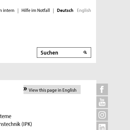
n intern
Hilfe im Notfall
English
|
|
Deutsch
Suche
View this page in English
steme
nstechnik (IPK)