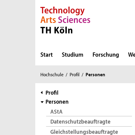
Direkt zur Hauptnavigation
Direkt zur Subnavigation
Direkt zum Inhalt
Direkt zum Fußbereich
Start
Studium
Forschung
We
Sie
Hochschule
/
Profil
/
Personen
sind
hier:
Subnavigation
Profil
Personen
AStA
Datenschutzbeauftragte
Gleichstellungsbeauftragte