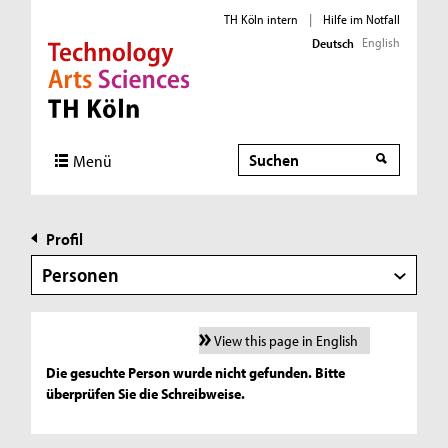
TH Köln intern
|
Hilfe im Notfall
English
Deutsch
Direkt zur Hauptnavigation
Direkt zur Subnavigation
Direkt zum Inhalt
Direkt zum Fußbereich
Suche
Menü
Profil
Personen
View this page in English
Die gesuchte Person wurde nicht gefunden. Bitte
überprüfen Sie die Schreibweise.