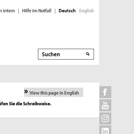
n intern
Hilfe im Notfall
English
|
|
Deutsch
Suche
View this page in English
fen Sie die Schreibweise.