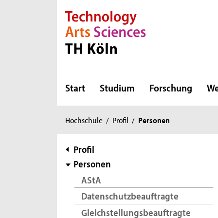
Direkt zur Hauptnavigation
Direkt zur Subnavigation
Direkt zum Inhalt
Direkt zum Fußbereich
Start
Studium
Forschung
We
Sie
Hochschule
/
Profil
/
Personen
sind
hier:
Subnavigation
Profil
Personen
AStA
Datenschutzbeauftragte
Gleichstellungsbeauftragte