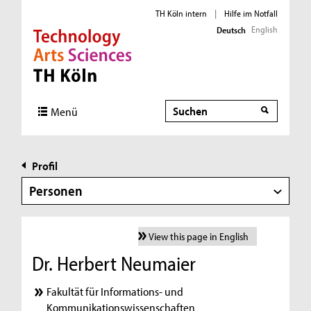
TH Köln intern
|
Hilfe im Notfall
English
Deutsch
Direkt zur Hauptnavigation
Direkt zur Subnavigation
Direkt zum Inhalt
Direkt zum Fußbereich
Suche
Menü
Profil
Personen
View this page in English
Dr. Herbert Neumaier
Fakultät für Informations- und
Kommunikationswissenschaften