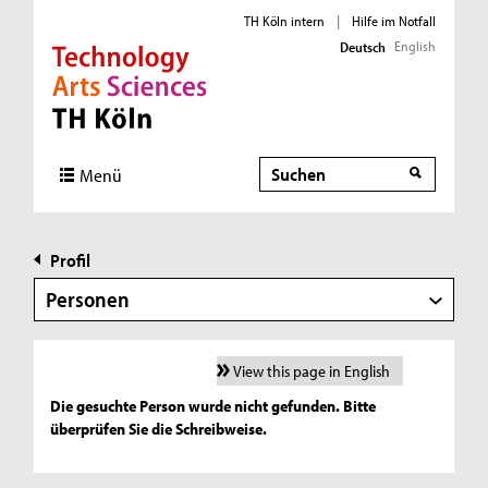
TH Köln intern
|
Hilfe im Notfall
English
Deutsch
Direkt zur Hauptnavigation
Direkt zur Subnavigation
Direkt zum Inhalt
Direkt zum Fußbereich
Suche
Menü
Profil
Personen
View this page in English
Die gesuchte Person wurde nicht gefunden. Bitte
überprüfen Sie die Schreibweise.