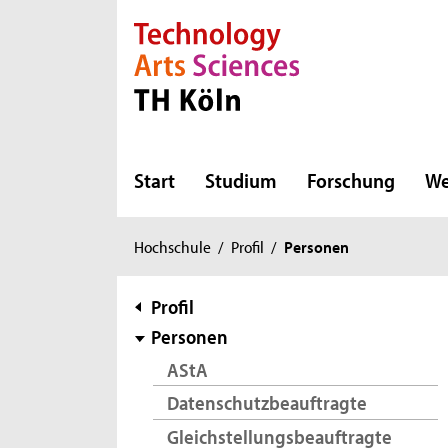
Direkt zur Hauptnavigation
Direkt zur Subnavigation
Direkt zum Inhalt
Direkt zum Fußbereich
Start
Studium
Forschung
We
Sie
Hochschule
/
Profil
/
Personen
sind
hier:
Subnavigation
Profil
Personen
AStA
Datenschutzbeauftragte
Gleichstellungsbeauftragte