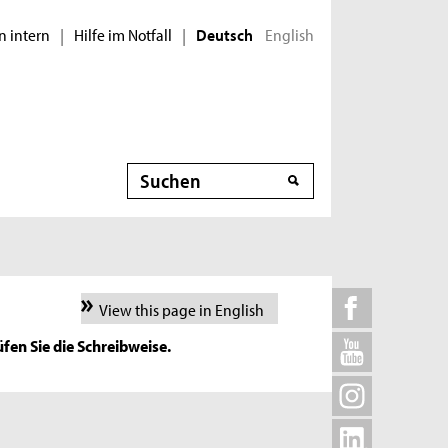
n intern
Hilfe im Notfall
English
|
|
Deutsch
Suche
View this page in English
fen Sie die Schreibweise.