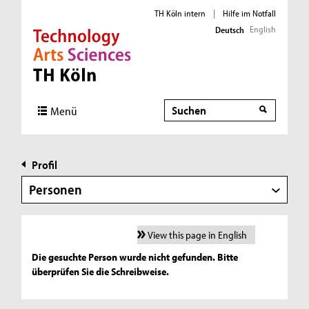
TH Köln intern
|
Hilfe im Notfall
English
Deutsch
Direkt zur Hauptnavigation
Direkt zur Subnavigation
Direkt zum Inhalt
Direkt zum Fußbereich
Suche
Menü
Profil
Personen
View this page in English
Die gesuchte Person wurde nicht gefunden. Bitte
überprüfen Sie die Schreibweise.