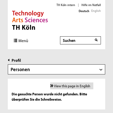
TH Köln intern
|
Hilfe im Notfall
English
Deutsch
Direkt zur Hauptnavigation
Direkt zur Subnavigation
Direkt zum Inhalt
Direkt zum Fußbereich
Suche
Menü
Profil
Personen
View this page in English
Die gesuchte Person wurde nicht gefunden. Bitte
überprüfen Sie die Schreibweise.