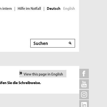
n intern
Hilfe im Notfall
English
|
|
Deutsch
Suche
View this page in English
fen Sie die Schreibweise.