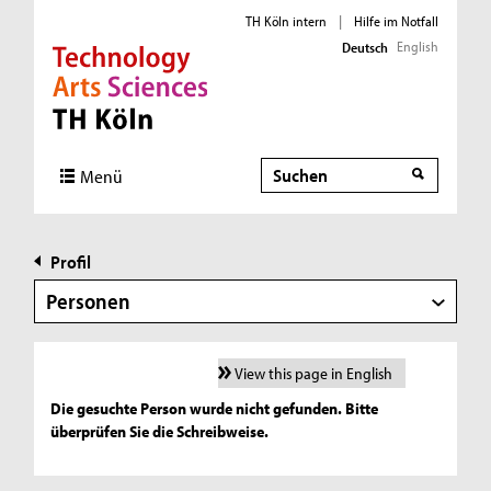
TH Köln intern
|
Hilfe im Notfall
English
Deutsch
Direkt zur Hauptnavigation
Direkt zur Subnavigation
Direkt zum Inhalt
Direkt zum Fußbereich
Suche
Menü
Profil
Personen
View this page in English
Die gesuchte Person wurde nicht gefunden. Bitte
überprüfen Sie die Schreibweise.