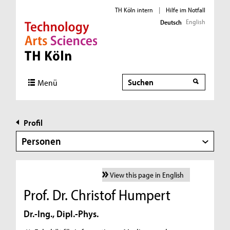
TH Köln intern
|
Hilfe im Notfall
English
Deutsch
Direkt zur Hauptnavigation
Direkt zur Subnavigation
Direkt zum Inhalt
Direkt zum Fußbereich
Suche
Menü
Profil
Personen
View this page in English
Prof. Dr. Christof Humpert
Dr.-Ing., Dipl.-Phys.