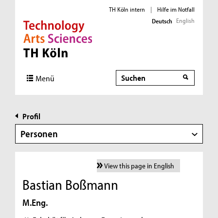
TH Köln intern
|
Hilfe im Notfall
English
Deutsch
Direkt zur Hauptnavigation
Direkt zur Subnavigation
Direkt zum Inhalt
Direkt zum Fußbereich
Suche
Menü
Profil
Personen
View this page in English
Bastian Boßmann
M.Eng.