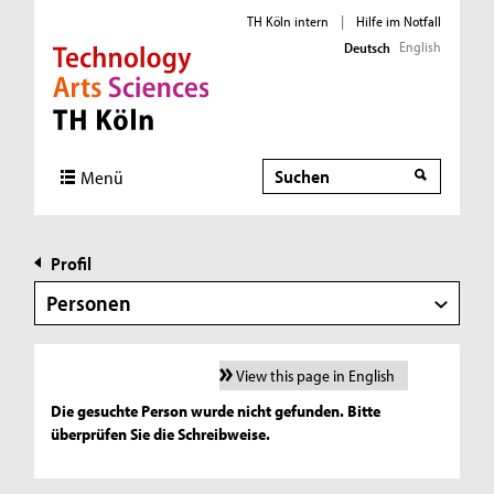
TH Köln intern
|
Hilfe im Notfall
English
Deutsch
Direkt zur Hauptnavigation
Direkt zur Subnavigation
Direkt zum Inhalt
Direkt zum Fußbereich
Suche
Menü
Profil
Personen
View this page in English
Die gesuchte Person wurde nicht gefunden. Bitte
überprüfen Sie die Schreibweise.