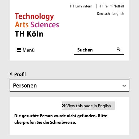
TH Köln intern
|
Hilfe im Notfall
English
Deutsch
Direkt zur Hauptnavigation
Direkt zur Subnavigation
Direkt zum Inhalt
Direkt zum Fußbereich
Suche
Menü
Profil
Personen
View this page in English
Die gesuchte Person wurde nicht gefunden. Bitte
überprüfen Sie die Schreibweise.