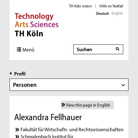
TH Köln intern
|
Hilfe im Notfall
English
Deutsch
Direkt zur Hauptnavigation
Direkt zur Subnavigation
Direkt zum Inhalt
Direkt zum Fußbereich
Suche
Menü
Profil
Personen
View this page in English
Alexandra Fellhauer
Fakultät für Wirtschafts- und Rechtswissenschaften
Schmalenbach Institut für