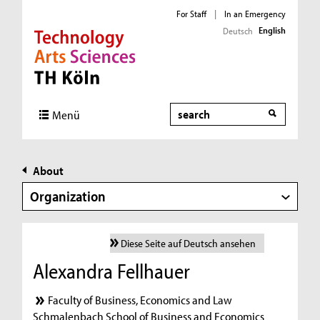
For Staff
|
In an Emergency
English
Deutsch
Direkt zur Hauptnavigation
Direkt zur Subnavigation
Direkt zum Inhalt
Direkt zum Fußbereich
Search
Menü
About
Organization
Diese Seite auf Deutsch ansehen
Alexandra Fellhauer
Faculty of Business, Economics and Law
Schmalenbach School of Business and Economics