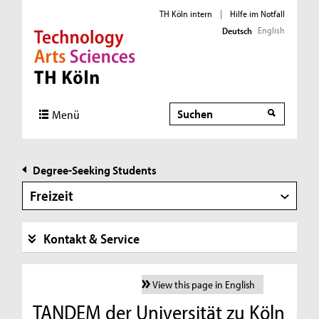
TH Köln intern
|
Hilfe im Notfall
English
Deutsch
Direkt zur Hauptnavigation
Direkt zur Subnavigation
Direkt zum Inhalt
Direkt zum Fußbereich
Suche
Menü
Degree-Seeking Students
Freizeit
Kontakt & Service
View this page in English
TANDEM der Universität zu Köln